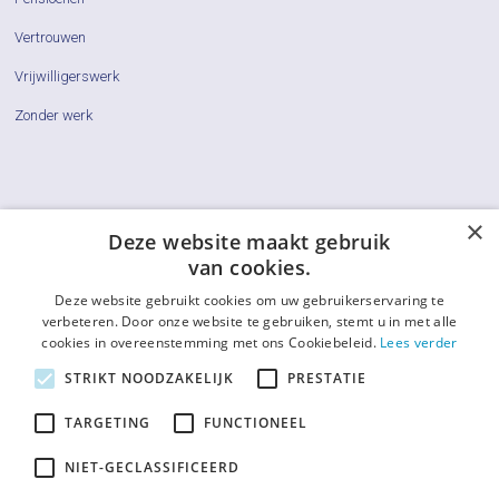
Vertrouwen
Vrijwilligerswerk
Zonder werk
×
Cliëntenraden
Deze website maakt gebruik
van cookies.
Actueel
Deze website gebruikt cookies om uw gebruikerservaring te
Vraag & Antwoord
verbeteren. Door onze website te gebruiken, stemt u in met alle
cookies in overeenstemming met ons Cookiebeleid.
Lees verder
De LCR
STRIKT NOODZAKELIJK
PRESTATIE
Contact
TARGETING
FUNCTIONEEL
Afkortingenlijst
NIET-GECLASSIFICEERD