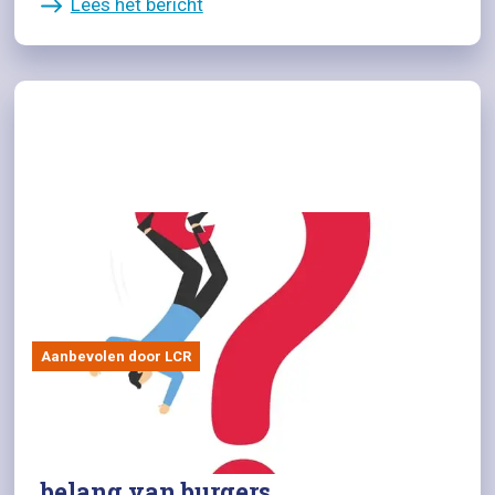
Lees het bericht
Aanbevolen door LCR
01/07/2026
Internetconsultatie opschorting
dwangsomregeling WIA: niet in
belang van burgers