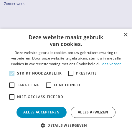
Zonder werk
×
Cliëntenraden
Deze website maakt gebruik
van cookies.
Actueel
Deze website gebruikt cookies om uw gebruikerservaring te
Vraag & Antwoord
verbeteren. Door onze website te gebruiken, stemt u in met alle
cookies in overeenstemming met ons Cookiebeleid.
Lees verder
De LCR
STRIKT NOODZAKELIJK
PRESTATIE
Contact
TARGETING
FUNCTIONEEL
Afkortingenlijst
NIET-GECLASSIFICEERD
ALLES ACCEPTEREN
ALLES AFWIJZEN
Privacy en cookies
Disclaimer
DETAILS WEERGEVEN