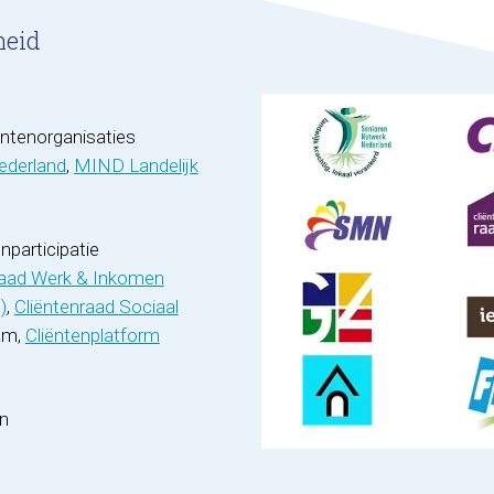
heid
iëntenorganisaties
ederland
,
MIND Landelijk
nparticipatie
raad Werk & Inkomen
)
,
Cliëntenraad Sociaal
am,
Cliëntenplatform
en