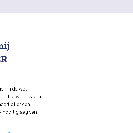
ij
CR
gen in de wet
t. Of je wilt je stem
dert of er een
 hoort graag van