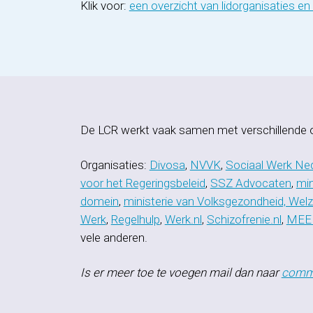
Klik voor:
een overzicht van lidorganisaties e
De LCR werkt vaak samen met verschillende o
Organisaties:
Divosa
,
NVVK
,
Sociaal Werk Ne
voor het Regeringsbeleid
,
SSZ Advocaten
,
min
domein
,
ministerie van Volksgezondheid, Wel
Werk
,
Regelhulp
,
Werk.nl
,
Schizofrenie.nl
,
MEE
vele anderen.
Is er meer toe te voegen mail dan naar
commu