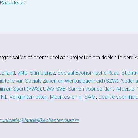
n Raadsleden
rganisaties of neemt deel aan projecten om doelen te bereik
derland
,
VNG
,
Stimulansz
,
Sociaal Economische Raad
,
Stichti
isterie van Sociale Zaken en Werkgelegenheid (SZW)
,
Nederla
zijn en Sport (VWS), UWV
,
SVB
,
Samen voor de klant
,
Movisie
,
 NL
,
Veilig Internetten
,
Meerkosten.nl
,
SAM
,
Coalitie voor Incl
nicatie@landelijkeclientenraad.nl