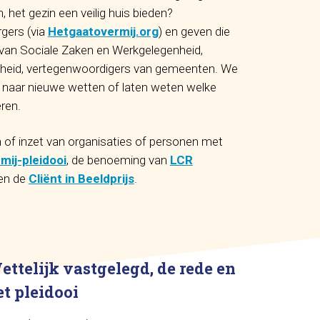
het gezin een veilig huis bieden?
rgers (via
Hetgaatovermij.org
) en geven die
es van Sociale Zaken en Werkgelegenheid,
ligheid, vertegenwoordigers van gemeenten. We
rs naar nieuwe wetten of laten weten welke
eren.
n of inzet van organisaties of personen met
mij-pleidooi
, de benoeming van
LCR
den de
Cliënt in Beeldprijs
.
ettelijk vastgelegd, de rede en
et pleidooi