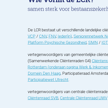
samen sterk voor bestaanszeker
De LCR bestaat uit verschillende landelijke cl
VCP
/
CNV
,
FNV
,
Ieder(in)
,
Seniorennetwerk N
Platform Psychische Gezondheid
,
SMN
/
IOT
vertegenwoordigers van gemeentelijke cliënte
(Samenwerkende Cliëntenraden G4)
Cliënten
Rotterdam (onderaan pagina Werk & Inkomen
Domein Den Haag
, Participatieraad Amsterd
Participatiewet Utrecht
.
vertegenwoordigers van centrale cliëntenrad
Cliëntenraad SVB
,
Centrale Cliëntenraad UWV