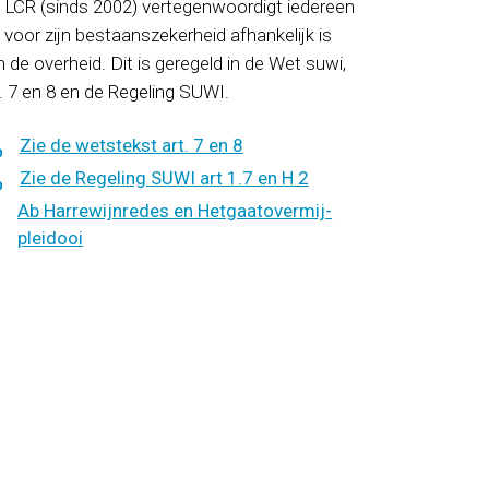
 LCR (sinds 2002) vertegenwoordigt iedereen
 voor zijn bestaanszekerheid afhankelijk is
 de overheid. Dit is geregeld in de Wet suwi,
t. 7 en 8 en de Regeling SUWI.
Zie de wetstekst art. 7 en 8
Zie de Regeling SUWI art 1.7 en H 2
Ab Harrewijnredes en Hetgaatovermij-
pleidooi