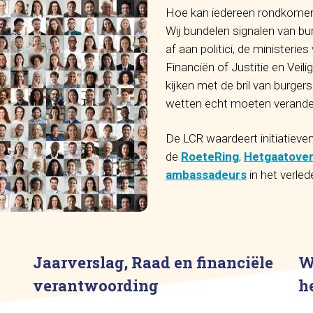
Hoe kan iedereen rondkomen, 
Wij bundelen signalen van bu
af aan politici, de ministeri
Financiën of Justitie en Vei
kijken met de bril van burge
wetten echt moeten verand
De LCR waardeert initiatieve
de
RoeteRing
,
Hetgaatover
ambassadeurs
in het verle
Jaarverslag, Raad en financiële
W
verantwoording
h