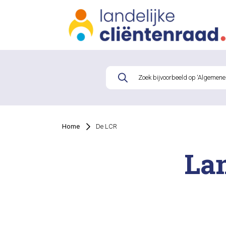
Home
De LCR
Lan