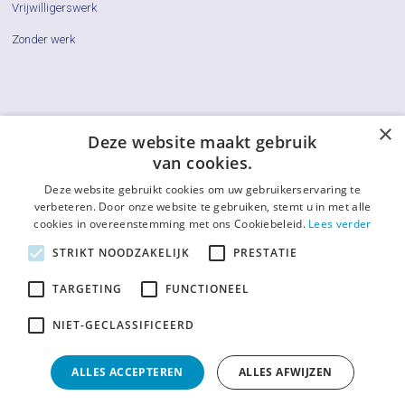
Vrijwilligerswerk
Zonder werk
×
Cliëntenraden
Deze website maakt gebruik
van cookies.
Actueel
Deze website gebruikt cookies om uw gebruikerservaring te
Vraag & Antwoord
verbeteren. Door onze website te gebruiken, stemt u in met alle
cookies in overeenstemming met ons Cookiebeleid.
Lees verder
De LCR
STRIKT NOODZAKELIJK
PRESTATIE
Contact
TARGETING
FUNCTIONEEL
Afkortingenlijst
NIET-GECLASSIFICEERD
ALLES ACCEPTEREN
ALLES AFWIJZEN