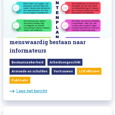
05/04/2024
LCR: 10 Puntenplan met
prioriteiten voor een
menswaardig bestaan naar
informateurs
Bestaanszekerheid
Arbeidsongeschikt
Armoede en schulden
Vertrouwen
LCR officieel
Publicatie
Lees het bericht