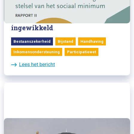
Tweede rapport sociaal minimum:
voor burgers is stelsel veel te
ingewikkeld
Bestaanszekerheid
Bijstand
Handhaving
Inkomensondersteuning
Participatiewet
Lees het bericht