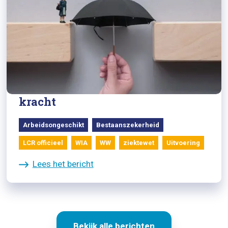
05/08/2024
Aanpak loonloze periode prima,
maar wel met terugwerkende
kracht
Arbeidsongeschikt
Bestaanszekerheid
LCR officieel
WIA
WW
ziektewet
Uitvoering
Lees het bericht
Bekijk alle berichten