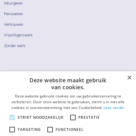
Inburgeren
Pensioenen
Vertrouwen
Vrijwilligerswerk
Zonder werk
×
Cliëntenraden
Deze website maakt gebruik
van cookies.
Actueel
Deze website gebruikt cookies om uw gebruikerservaring te
Vraag & Antwoord
verbeteren. Door onze website te gebruiken, stemt u in met alle
cookies in overeenstemming met ons Cookiebeleid.
Lees verder
De LCR
STRIKT NOODZAKELIJK
PRESTATIE
Contact
TARGETING
FUNCTIONEEL