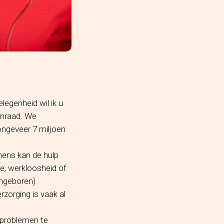
egenheid wil ik u
enraad. We
ongeveer 7 miljoen
mens kan de hulp
kte, werkloosheid of
angeboren)
rzorging is vaak al
 problemen te