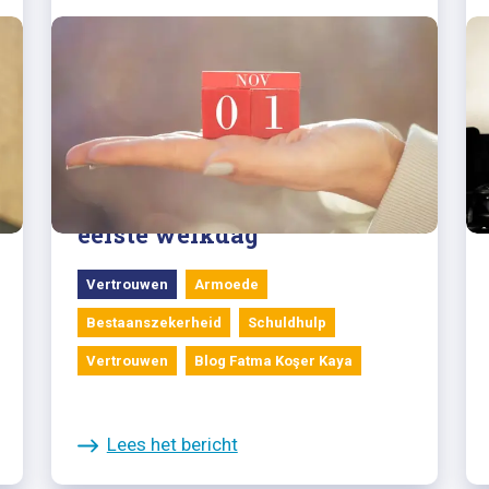
01/11/2022
Blog Fatma Koşer Kaya:
eerste werkdag
Vertrouwen
Armoede
Bestaanszekerheid
Schuldhulp
Vertrouwen
Blog Fatma Koşer Kaya
Lees het bericht