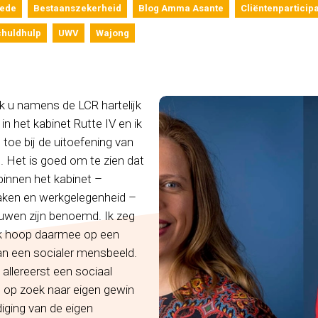
ede
Bestaanszekerheid
Blog Amma Asante
Cliëntenparticipa
chuldhulp
UWV
Wajong
r ik u namens de LCR hartelijk
 het kabinet Rutte IV en ik
toe bij de uitoefening van
 Het is goed om te zien dat
binnen het kabinet –
zaken en werkgelegenheid –
ouwen zijn benoemd. Ik zeg
ik hoop daarmee op een
van een socialer mensbeeld.
llereerst een sociaal
en op zoek naar eigen gewin
iging van de eigen