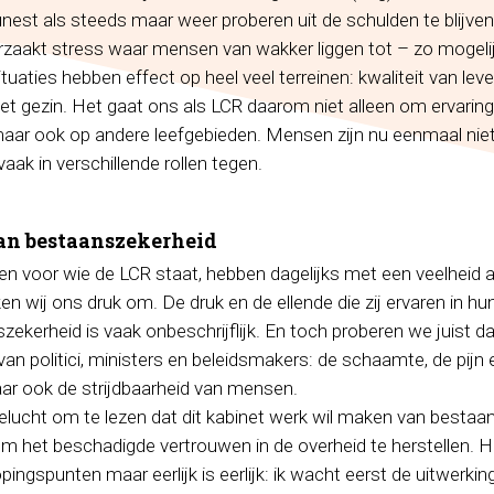
unest als steeds maar weer proberen uit de schulden te blijven 
rzaakt stress waar mensen van wakker liggen tot – zo mogeli
situaties hebben effect op heel veel terreinen: kwaliteit van lev
het gezin. Het gaat ons als LCR daarom niet alleen om ervarin
maar ook op andere leefgebieden. Mensen zijn nu eenmaal niet
aak in verschillende rollen tegen.
n bestaanszekerheid
en voor wie de LCR staat, hebben dagelijks met een veelheid
 wij ons druk om. De druk en de ellende die zij ervaren in hu
zekerheid is vaak onbeschrijflijk. En toch proberen we juist d
van politici, ministers en beleidsmakers: de schaamte, de pijn 
r ook de strijdbaarheid van mensen.
lucht om te lezen dat dit kabinet werk wil maken van bestaan
 om het beschadigde vertrouwen in de overheid te herstellen. H
ngspunten maar eerlijk is eerlijk: ik wacht eerst de uitwerking