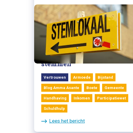
15/03/2022
Blog Amma Asante: Ga dus
stemmen
Vertrouwen
Armoede
Bijstand
Blog Amma Asante
Boete
Gemeente
Handhaving
Inkomen
Participatiewet
Schuldhulp
Lees het bericht