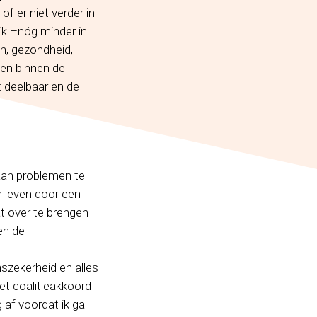
of er niet verder in
jk –nóg minder in
en, gezondheid,
gen binnen de
 deelbaar en de
 aan problemen te
n leven door een
at over te brengen
en de
szekerheid en alles
et coalitieakkoord
 af voordat ik ga