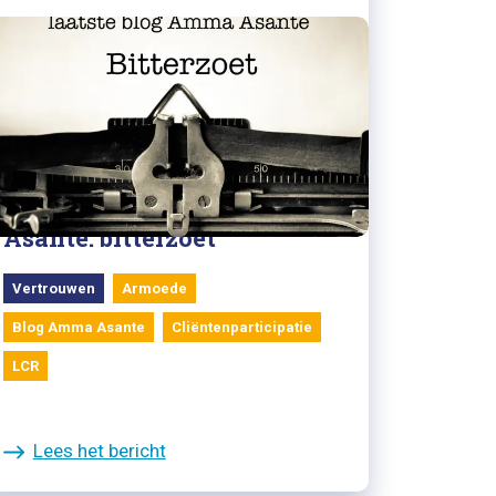
05/09/2022
Laatste blog van Amma
Asante: bitterzoet
Vertrouwen
Armoede
Blog Amma Asante
Cliëntenparticipatie
LCR
Lees het bericht