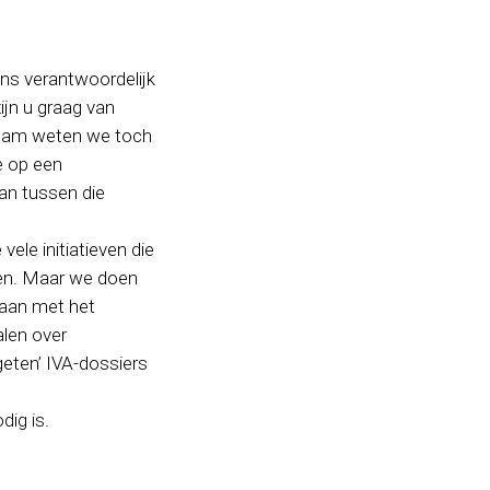
ons verantwoordelijk
ijn u graag van
 team weten we toch
e op een
an tussen die
ele initiatieven die
ken. Maar we doen
daan met het
alen over
eten’ IVA-dossiers
dig is.