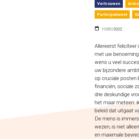
Vertrouwen
Armo
Participatiewet
S
11/01/2022
Allereerst felicitee
met uw benoeming in
wens u veel succes 
uw bijzondere ambt.
op cruciale posten 
financiën, sociale 
drie deskundige vr
het maar meteen: 
beleid dat uitgaat 
De mens is immers a
wezen, is niet alle
en maximale bevred