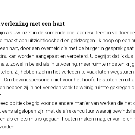
tverlening met een hart
n als uw inzet in de komende drie jaar resulteert in voldoende li
e maakt aan uitzichtloosheid en geldzorgen. Ik hoop op een p
een hart, door een overheid die met de burger in gesprek gaat
tinu kan worden aangepast en verbeterd. U begrijpt dat ik dus 
als, zowel in beleid als in uitvoering, meer ruimte moeten krij
ertellen. Zij hebben zich in het verleden te vaak laten wegstur
n. Om bewindspersonen niet voor het hoofd te stoten en uit 
n hebben zij in het verleden vaak te weinig ruimte gekregen o
n.
eed politiek begrip voor de andere manier van werken die het 
 eens afgelopen zijn met de afrekencultuur waarbij bewindsli
en als er iéts mis is gegaan. Fouten maken mag, er van leren
worden.