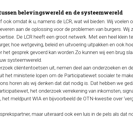
 tussen belevingswereld en de systeemwereld
rief ook omdat ik u, namens de LCR, wat wil bieden. Wij voelen 
leveren aan de oplossing voor de problemen van burgers. Wij z
pertise. De LCR heeft een groot netwerk. Met een heel klein
burger, hoe wetgeving, beleid en uitvoering uitpakken en ook ho
het gesprek gevoerd kan worden.Zo kunnen wij een brug sla
 uw systeemwereld.
rzoek cliëntentoetsen uit, nemen deel aan onderzoeken en de v
it het ministerie lopen om de Participatiewet socialer te ma
ons horen als wij denken dat dat nodig is. Dat hebben we ge
rticipatiewet, het onderzoek verrekening van inkomsten, sign
 het meldpunt WIA en bijvoorbeeld de OTN-kwestie over ‘verg
sprekspartner, maar uiteraard ook een luis in de pels als dat no