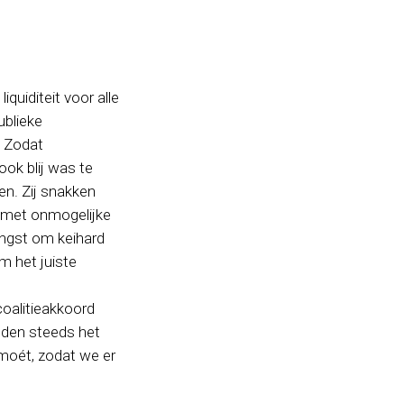
quiditeit voor alle
ublieke
. Zodat
ook blij was te
gen. Zij snakken
en met onmogelijke
angst om keihard
m het juiste
coalitieakkoord
eden steeds het
 moét, zodat we er