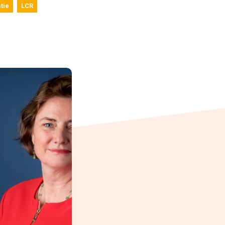
tie
LCR