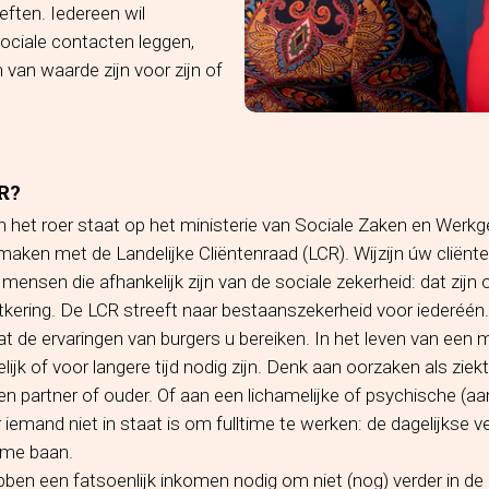
ten. Iedereen wil
ociale contacten leggen,
 van waarde zijn voor zijn of
R?
et roer staat op het ministerie van Sociale Zaken en Werkgel
 maken met de Landelijke Cliëntenraad (LCR). Wijzijn úw cliënt
ensen die afhankelijk zijn van de sociale zekerheid: dat zijn 
kering. De LCR streeft naar bestaanszekerheid voor iederéén.
at de ervaringen van burgers u bereiken. In het leven van een 
elijk of voor langere tijd nodig zijn. Denk aan oorzaken als zie
een partner of ouder. Of aan een lichamelijke of psychische (a
emand niet in staat is om fulltime te werken: de dagelijkse ve
ime baan.
ben een fatsoenlijk inkomen nodig om niet (nog) verder in de