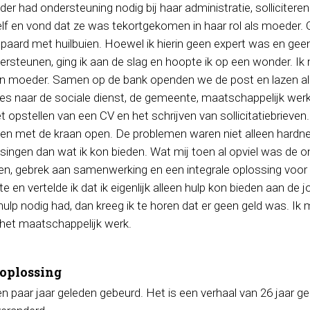
der had ondersteuning nodig bij haar administratie, sollicitere
lf en vond dat ze was tekortgekomen in haar rol als moeder.
gepaard met huilbuien. Hoewel ik hierin geen expert was en gee
rsteunen, ging ik aan de slag en hoopte ik op een wonder. I
n moeder. Samen op de bank openden we de post en lazen all
es naar de sociale dienst, de gemeente, maatschappelijk werk,
t opstellen van een CV en het schrijven van sollicitatiebrieven.
en met de kraan open. De problemen waren niet alleen hardne
ingen dan wat ik kon bieden. Wat mij toen al opviel was de on
gen, gebrek aan samenwerking en een integrale oplossing voor 
 en vertelde ik dat ik eigenlijk alleen hulp kon bieden aan de 
ulp nodig had, dan kreeg ik te horen dat er geen geld was. I
 het maatschappelijk werk.
 oplossing
een paar jaar geleden gebeurd. Het is een verhaal van 26 jaar gel