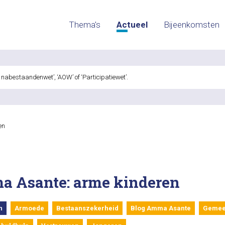
Thema's
Actueel
Bijeenkomsten
en
a Asante: arme kinderen
n
Armoede
Bestaanszekerheid
Blog Amma Asante
Gemee