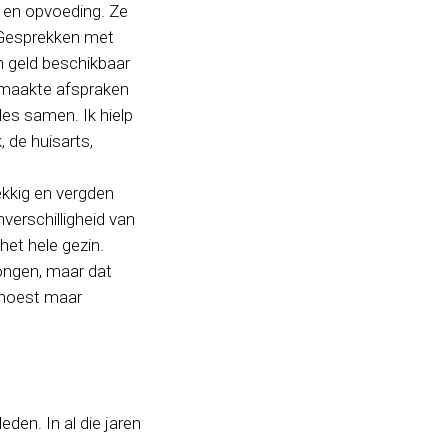
n en opvoeding. Ze
 Gesprekken met
n geld beschikbaar
k maakte afspraken
es samen. Ik hielp
 de huisarts,
kkig en vergden
verschilligheid van
het hele gezin.
jongen, maar dat
k moest maar
eden. In al die jaren