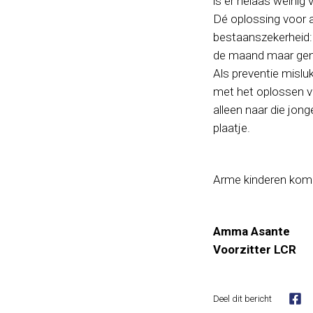
is er helaas weinig
Dé oplossing voor 
bestaanszekerheid: u
de maand maar geno
Als preventie mislu
met het oplossen va
alleen naar die jong
plaatje.
Arme kinderen kome
Amma Asante
Voorzitter LCR
Deel dit bericht