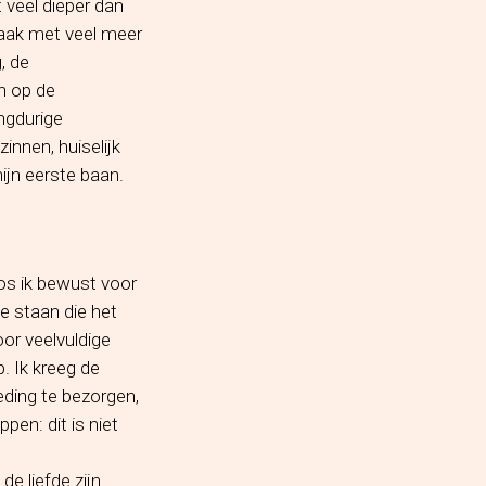
 veel dieper dan
vaak met veel meer
, de
en op de
ngdurige
nnen, huiselijk
mijn eerste baan.
os ik bewust voor
e staan die het
oor veelvuldige
p. Ik kreeg de
eding te bezorgen,
pen: dit is niet
de liefde zijn