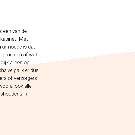
s een van de
 kabinet. Met
n armoede is dat
raag me dan af wat
lijk alleen op
halve ga ik er dus
ders of verzorgers
oral ook alle
ishoudens in