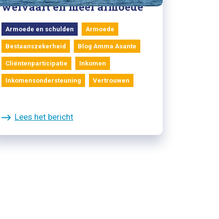
welvaart én meer armoede
Armoede en schulden
Armoede
Bestaanszekerheid
Blog Amma Asante
Cliëntenparticipatie
Inkomen
Inkomensondersteuning
Vertrouwen
Lees het bericht