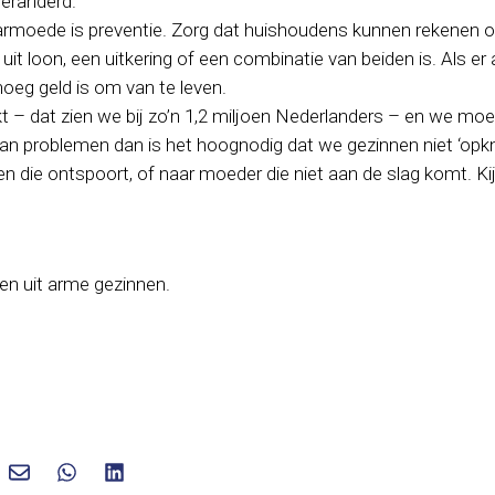
 veranderd.
armoede is preventie. Zorg dat huishoudens kunnen rekenen 
it loon, een uitkering of een combinatie van beiden is. Als er
eg geld is om van te leven.
kt – dat zien we bij zo’n 1,2 miljoen Nederlanders – en we mo
n problemen dan is het hoognodig dat we gezinnen niet ‘opknip
en die ontspoort, of naar moeder die niet aan de slag komt. Kij
n uit arme gezinnen.