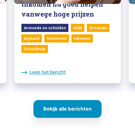
inkomen nú goed helpen
vanwege hoge prijzen
Armoede en schulden
AOW
Armoede
Bijstand
Gemeente
Inkomen
Schuldhulp
Lees het bericht
Bekijk alle berichten