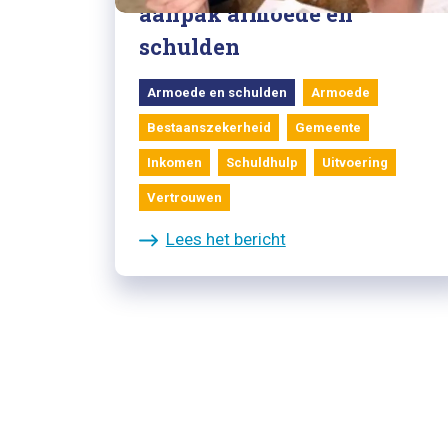
aanpak armoede en
schulden
Armoede en schulden
Armoede
Bestaanszekerheid
Gemeente
Inkomen
Schuldhulp
Uitvoering
Vertrouwen
Lees het bericht