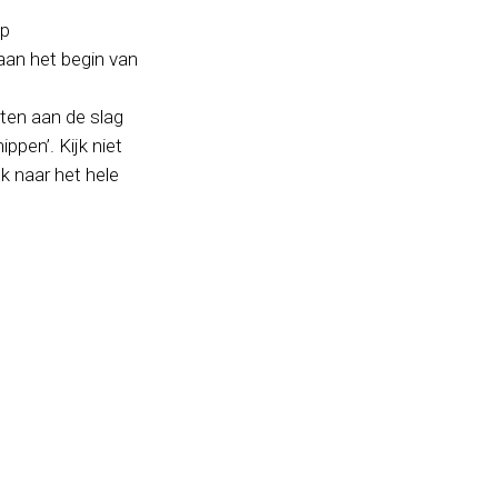
op
 aan het begin van
eten aan de slag
pen’. Kijk niet
k naar het hele