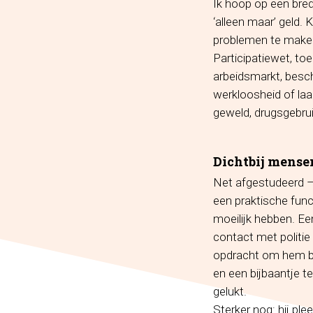
Ik hoop op een bred
‘alleen maar’ geld.
problemen te maken
Participatiewet, toe
arbeidsmarkt, besch
werkloosheid of laa
geweld, drugsgebruik
Dichtbij mense
Net afgestudeerd –
een praktische func
moeilijk hebben. Een
contact met politie 
opdracht om hem bin
en een bijbaantje te
gelukt.
Sterker nog: hij ple