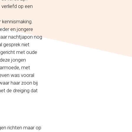
 verliefd op een
r kennismaking.
oeder en jongere
haar nachtjapon nog
l gesprek niet
ngericht met oude
 deze jongen
n armoede, met
leven was vooral
aar haar zoon bij
et de dreiging dat
ngen richten maar op