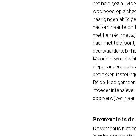
het hele gezin. Moe
was boos op zichze
haar gingen altijd 
had om haar te onde
met hem én met zij
haar met telefoontj
deurwaarders, bij he
Maar het was dweil
diepgaandere oploss
betrokken instellin
Belde ik de gemeente
moeder intensieve h
doorverwijzen naar
Preventie is de
Dit verhaal is niet 