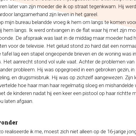
aren later van zijn moeder die ik op straat tegenkwam. Hij werd
rdoor langzamerhand zijn leven in het gareel.
 op mijn bureau belandde vroeg ik hem om langs te komen voo
bij hem langs. Ik werd ontvangen in de flat waar hij met zijn m
woonde. De afspraak was laat in de middag maar moeder had 
ten voor de televisie. Het geluid stond zo hard dat een normaa
e tafel lag een stapel ongeopende brieven en de woning was i
. Het aanrecht stond vol vuile vaat. Achter de problemen van
ander probleem. Hij was opgegroeid in een gebroken gezin, i
ing, en drugsmisbruik. Hij was op zichzelf aangewezen. Zijn 
vertelde hoe haar man haar regelmatig sloeg en mishandelde w
t de kinderen nadat hij een keer een pistool op haar richtte m
ou laten afgaan.
wonder
zo realiseerde ik me, moest zich niet alleen op de 16-jarige jo