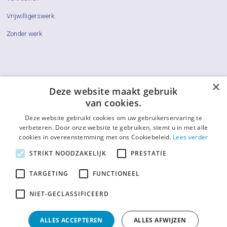
Vrijwilligerswerk
Zonder werk
×
Cliëntenraden
Deze website maakt gebruik
van cookies.
Actueel
Deze website gebruikt cookies om uw gebruikerservaring te
Vraag & Antwoord
verbeteren. Door onze website te gebruiken, stemt u in met alle
cookies in overeenstemming met ons Cookiebeleid.
Lees verder
De LCR
STRIKT NOODZAKELIJK
PRESTATIE
Contact
TARGETING
FUNCTIONEEL
Afkortingenlijst
NIET-GECLASSIFICEERD
ALLES ACCEPTEREN
ALLES AFWIJZEN