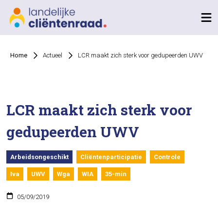
Home
Actueel
LCR maakt zich sterk voor gedupeerden UWV
LCR maakt zich sterk voor
gedupeerden UWV
Arbeidsongeschikt
Cliëntenparticipatie
Controle
Iva
UWV
Wga
WIA
35-min
05/09/2019