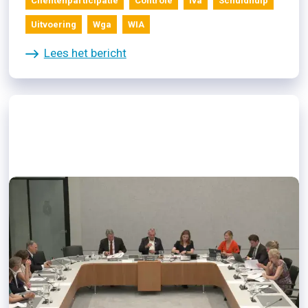
Cliëntenparticipatie
Controle
Iva
Schuldhulp
Uitvoering
Wga
WIA
Lees het bericht
24/06/2026
Position paper LCR