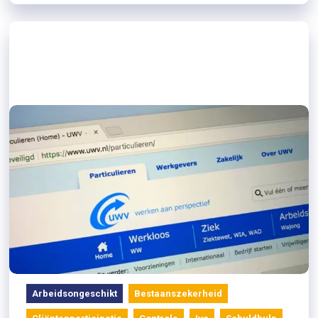
30/08/2021
WIA-voorschotten hoeven niet
terug, verbetering poortwachter
Arbeidsongeschikt
Bestaanszekerheid