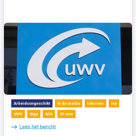
09/08/2021
Mensen in financiële problemen
door achterstanden bij UWV
Arbeidsongeschikt
In de media
Inkomen
Iva
UWV
Wga
WIA
35-min
Lees het bericht