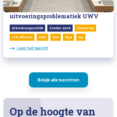
Rondetafelgesprek
uitvoeringsproblematiek UWV
Arbeidsongeschikt
Zonder werk
Uitvoering
LCR officieel
UWV
WIA
Wga
Iva
Lees het bericht
Bekijk alle berichten
Op de hoogte van