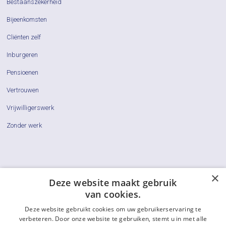
Bestaanszekerheid
Bijeenkomsten
Cliënten zelf
Inburgeren
Pensioenen
Vertrouwen
Vrijwilligerswerk
Zonder werk
×
Cliëntenraden
Deze website maakt gebruik
van cookies.
Actueel
Deze website gebruikt cookies om uw gebruikerservaring te
Vraag & Antwoord
verbeteren. Door onze website te gebruiken, stemt u in met alle