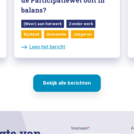
de Participatiewet ooit in
balans?
(Weer) aan het werk
Zonder werk
Bijstand
Gemeente
Jongeren
Lees het bericht
Bekijk alle berichten
gte van