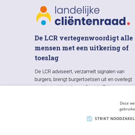
De LCR vertegenwoordigt alle
mensen met een uitkering of
toeslag
De LCR adviseert, verzamelt signalen van
burgers, brengt burgertoetsen uit en overlegt
met het ministerie van Sociale Zaken en
Werkgelegenheid, UWV, SVB en VNG.
Deze web
gebruike
STRIKT NOODZAKEL