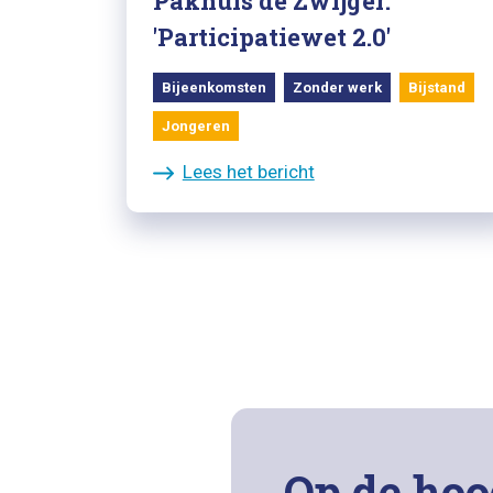
Pakhuis de Zwijger:
'Participatiewet 2.0'
Bijeenkomsten
Zonder werk
Bijstand
Jongeren
Lees het bericht
Op de hoo