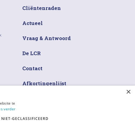
Cliëntenraden
Actueel
k
Vraag & Antwoord
De LCR
Contact
Afkortingenlijst
×
ebsite te
es verder
NIET-GECLASSIFICEERD