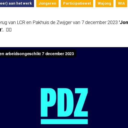
eer) aan het werk
Jongeren
Participatiewet
Wajong
WIA
 terug van LCR en Pakhuis de Zwijger van 7 december 2023
'Jo
'.
👇🏾