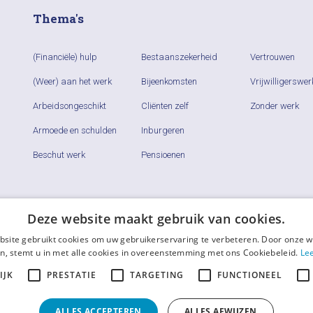
Thema's
(Financiële) hulp
Bestaanszekerheid
Vertrouwen
(Weer) aan het werk
Bijeenkomsten
Vrijwilligerswer
Arbeidsongeschikt
Cliënten zelf
Zonder werk
Armoede en schulden
Inburgeren
Beschut werk
Pensioenen
Deze website maakt gebruik van cookies.
site gebruikt cookies om uw gebruikerservaring te verbeteren. Door onze w
n, stemt u in met alle cookies in overeenstemming met ons Cookiebeleid.
Le
IJK
PRESTATIE
TARGETING
FUNCTIONEEL
ALLES ACCEPTEREN
ALLES AFWIJZEN