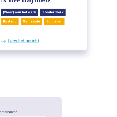
ik mee mág doen!
(Weer) aan het werk
Zonder werk
Bijstand
Gemeente
Jongeren
Lees het bericht