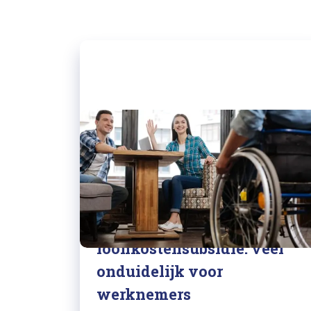
12/08/2020
Cliëntentoets
loonkostensubsidie: veel
onduidelijk voor
werknemers