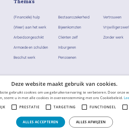
Thema's
(Financiële) hulp
Bestaanszekerheid
Vertrouwen
(Weer) aan het werk
Bijeenkomsten
Vrijwilligerswer
Arbeidsongeschikt
Cliënten zelf
Zonder werk
Armoede en schulden
Inburgeren
Beschut werk
Pensioenen
Deze website maakt gebruik van cookies.
site gebruikt cookies om uw gebruikerservaring te verbeteren. Door onze w
n, stemt u in met alle cookies in overeenstemming met ons Cookiebeleid.
Le
IJK
PRESTATIE
TARGETING
FUNCTIONEEL
ALLES ACCEPTEREN
ALLES AFWIJZEN