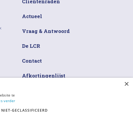
Cliëntenraden
Actueel
k
Vraag & Antwoord
De LCR
Contact
Afkortingenlijst
×
ebsite te
es verder
NIET-GECLASSIFICEERD