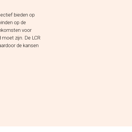
ectief bieden op
vinden op de
 inkomsten voor
d moet zijn. De LCR
waardoor de kansen