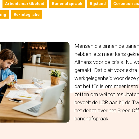
Arbeidsmarktbeleid
Banenafspraak
Bijstand
Coronacrisis
ing
Re-integratie
Mensen die binnen de banena
hebben iets meer kans gekr
Althans voor de crisis. Nu wo
geraakt. Dat pleit voor extra
werkgelegenheid voor deze g
dat het tijd is om meer inst
zetten om wél tot resultaten
beveelt de LCR aan bij de 
het debat over het Breed Off
banenafspraak.