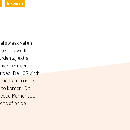
Inkomen
fspraak vallen,
egen op werk.
rden zij extra
 investeringen in
roep. De LCR vindt
rumentarium in te
 te komen. Dit
Tweede Kamer voor
ensief en de