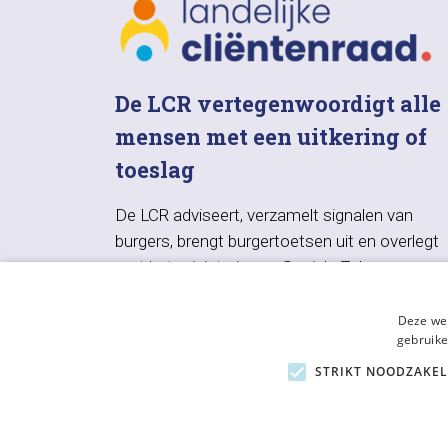
De LCR vertegenwoordigt alle
mensen met een uitkering of
toeslag
De LCR adviseert, verzamelt signalen van
burgers, brengt burgertoetsen uit en overlegt
met het ministerie van Sociale Zaken en
Werkgelegenheid, UWV, SVB en VNG.
Deze web
gebruike
STRIKT NOODZAKEL