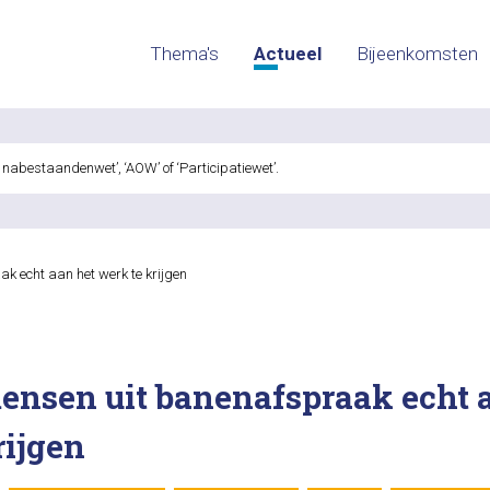
Thema's
Actueel
Bijeenkomsten
k echt aan het werk te krijgen
ensen uit banenafspraak echt 
rijgen