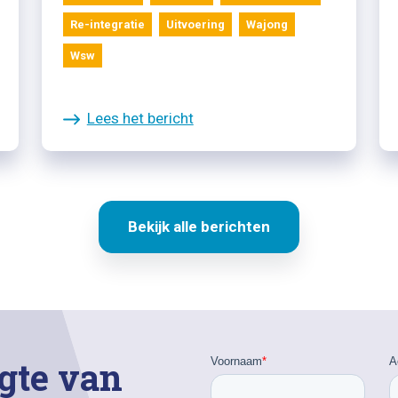
Re-integratie
Uitvoering
Wajong
Wsw
Lees het bericht
Bekijk alle berichten
gte van