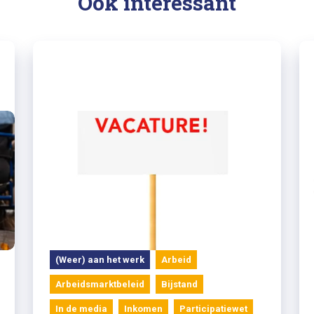
Ook interessant
20/11/2021
Er is werk genoeg...
(Weer) aan het werk
Arbeid
Arbeidsmarktbeleid
Bijstand
In de media
Inkomen
Participatiewet