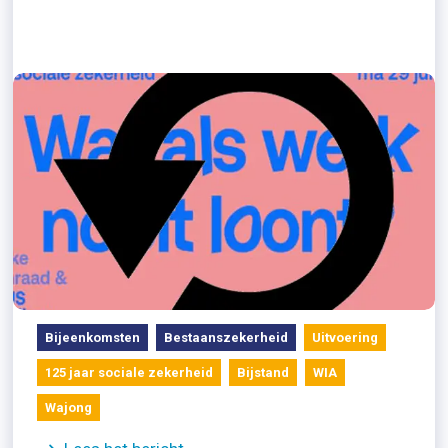
05/07/2026
Terugkijken 29 juni: Wat als werk
nooit loont
Bijeenkomsten
Bestaanszekerheid
Uitvoering
125 jaar sociale zekerheid
Bijstand
WIA
Wajong