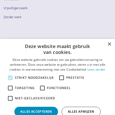
Vrijwilligerswerk
Zonder werk
×
Cliëntenraden
Deze website maakt gebruik
van cookies.
Actueel
Deze website gebruikt cookies om uw gebruikerservaring te
Vraag & Antwoord
verbeteren. Door onze website te gebruiken, stemt u in met alle
cookies in overeenstemming met ons Cookiebeleid.
Lees verder
De LCR
STRIKT NOODZAKELIJK
PRESTATIE
Contact
TARGETING
FUNCTIONEEL
Afkortingenlijst
NIET-GECLASSIFICEERD
ALLES ACCEPTEREN
ALLES AFWIJZEN