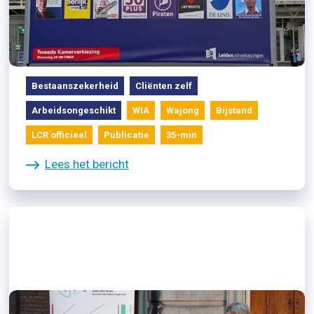
06/11/2025
Oproep Landelijke Cliëntenraad
aan de politiek
Bestaanszekerheid
Cliënten zelf
Arbeidsongeschikt
WIA
Wajong
Bijstand
LCR officieel
Publicatie
35-min
Lees het bericht