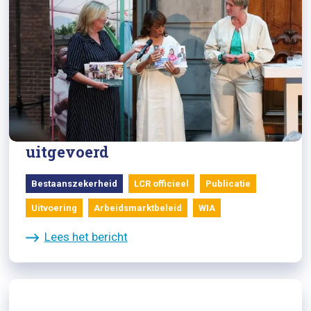
04/06/2025
Knelpuntenbrief LCR:
Hervormingen worden niet
uitgevoerd
Bestaanszekerheid
LCR officieel
Publicatie
Uitvoering
Arbeidsmarktbeleid
WIA
Lees het bericht