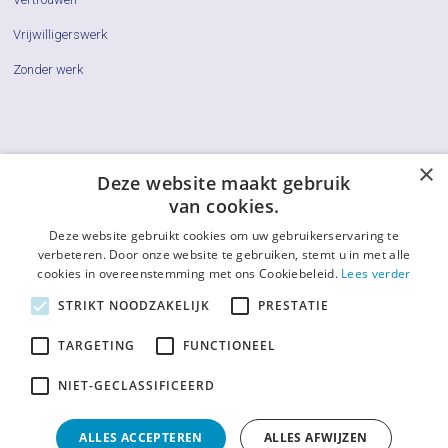
Vrijwilligerswerk
Zonder werk
×
Cliëntenraden
Deze website maakt gebruik
van cookies.
Actueel
Deze website gebruikt cookies om uw gebruikerservaring te
Vraag & Antwoord
verbeteren. Door onze website te gebruiken, stemt u in met alle
cookies in overeenstemming met ons Cookiebeleid.
Lees verder
De LCR
STRIKT NOODZAKELIJK
PRESTATIE
Contact
TARGETING
FUNCTIONEEL
Afkortingenlijst
NIET-GECLASSIFICEERD
ALLES ACCEPTEREN
ALLES AFWIJZEN