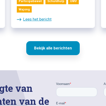
Participatiewet
Schuldhulp
UWV
Wajong
Lees het bericht
Bekijk alle berichten
gte van
hten van de