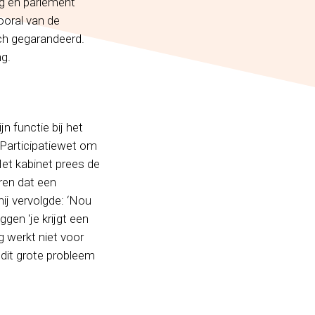
g en parlement
ooral van de
sch gegarandeerd.
ng.
n functie bij het
 Participatiewet om
et kabinet prees de
ren dat een
hij vervolgde: ‘Nou
ggen 'je krijgt een
g werkt niet voor
n dit grote probleem