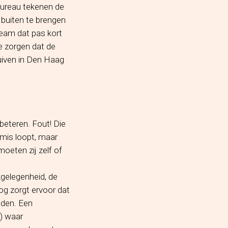
bureau tekenen de
 buiten te brengen
team dat pas kort
e zorgen dat de
huiven in Den Haag
beteren. Fout! Die
 mis loopt, maar
oeten zij zelf of
kgelegenheid, de
g zorgt ervoor dat
uden. Een
R) waar