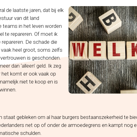
al de laatste jaren, dat bij elk
stuur van dit land
e teams in het leven worden
 te repareren. Of moet ik
 repareren. De schade die
 vaak heel groot, soms zelfs
 vertrouwen is geschonden.
eer dan ‘alleen’ geld. Ik zeg
r het komt er ook vaak op
namelijk niet te koop en is
 winnen.
 in staat gebleken om al haar burgers bestaanszekerheid te b
ederlanders net op of onder de armoedegrens en kampt nog e
matische schulden.