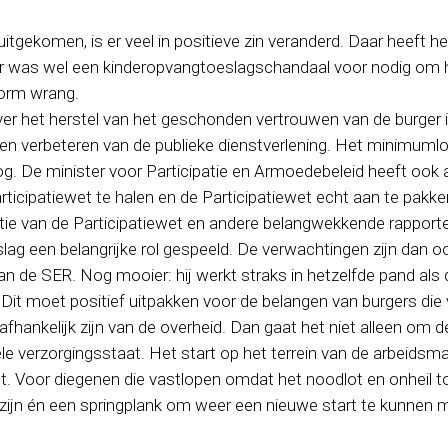
 uitgekomen, is er veel in positieve zin veranderd. Daar heeft 
er was wel een kinderopvangtoeslagschandaal voor nodig om h
norm wrang.
er het herstel van het geschonden vertrouwen van de burger i
en verbeteren van de publieke dienstverlening. Het minimuml
. De minister voor Participatie en Armoedebeleid heeft ook
rticipatiewet te halen en de Participatiewet echt aan te pakke
atie van de Participatiewet en andere belangwekkende rappor
lag een belangrijke rol gespeeld. De verwachtingen zijn dan
 van de SER. Nog mooier: hij werkt straks in hetzelfde pand als
n? Dit moet positief uitpakken voor de belangen van burgers die
fhankelijk zijn van de overheid. Dan gaat het niet alleen om d
le verzorgingsstaat. Het start op het terrein van de arbeidsm
ont. Voor diegenen die vastlopen omdat het noodlot en onheil t
 zijn én een springplank om weer een nieuwe start te kunnen 