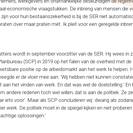
emers, werkgevers en onafhankelijke deskundigen de regerin
iaal-economische vraagstukken. De inbreng van mensen die v
k zijn voor hun bestaanszekerheid is bij de SER niet automati
praten óver maar praten mét. Ik pleit voor een geregelde inbre
ters wordt in september voorzitter van de SER. Hij wees in zij
Planbureau (SCP) in 2019 op het falen van de overheid met de
tsbare positie op de arbeidsmarkt aan het werk te helpen. H
 veegde er de vloer mee aan: ‘Wij hebben niet kunnen constate
gt aan het vinden van werk. En dat was wel de doelstelling.’ En 
om andere redenen toch wel willen, dat is aan de politiek. Ze ze
aar iets voor'. Maar als SCP concluderen wij: dwang als zodani
ier werk. De politiek moet in de spiegel kijken en niet probere
lachtige oplossingen.’