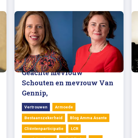
11/01/2022
Blog Amma Asante:
Geachte mevrouw
Schouten en mevrouw Van
Gennip,
Vertrouwen
Armoede
Bestaanszekerheid
Blog Amma Asante
Cliëntenparticipatie
LCR