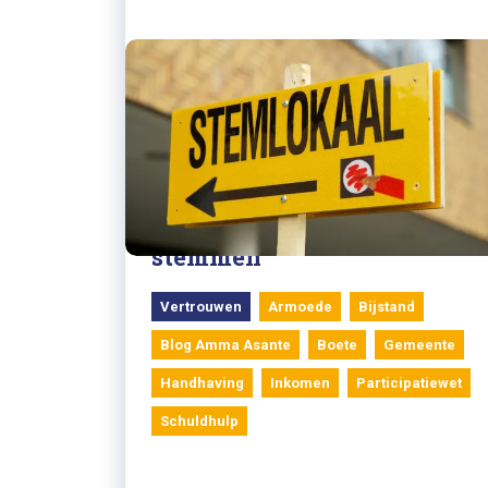
15/03/2022
Blog Amma Asante: Ga dus
stemmen
Vertrouwen
Armoede
Bijstand
Blog Amma Asante
Boete
Gemeente
Handhaving
Inkomen
Participatiewet
Schuldhulp