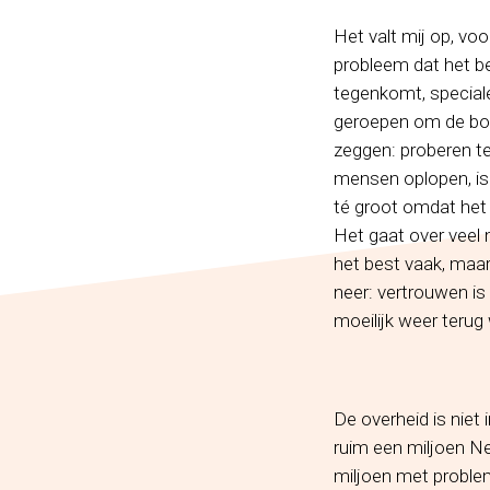
Het valt mij op, voor
probleem dat het be
tegenkomt, special
geroepen om de boel
zeggen: proberen te
mensen oplopen, is
té groot omdat het
Het gaat over veel m
het best vaak, maa
neer: vertrouwen is 
moeilijk weer terug
De overheid is niet
ruim een miljoen N
miljoen met proble