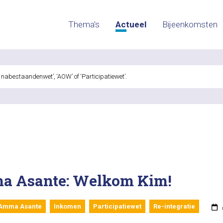
Thema's
Actueel
Bijeenkomsten
!
a Asante: Welkom Kim!
 Amma Asante
Inkomen
Participatiewet
Re-integratie