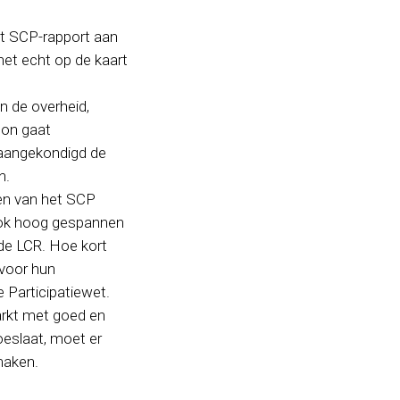
het SCP-rapport aan
et echt op de kaart
n de overheid,
oon gaat
 aangekondigd de
n.
ten van het SCP
 ook hoog gespannen
 de LCR. Hoe kort
 voor hun
e Participatiewet.
arkt met goed en
oeslaat, moet er
maken.