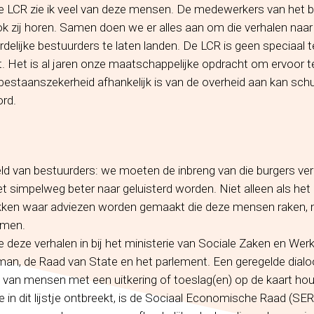
 de LCR zie ik veel van deze mensen. De medewerkers van het 
ok zij horen. Samen doen we er alles aan om die verhalen naar
rdelijke bestuurders te laten landen. De LCR is geen speciaal 
t. Het is al jaren onze maatschappelijke opdracht om ervoor t
n bestaanszekerheid afhankelijk is van de overheid aan kan sc
rd.
ld van bestuurders: we moeten de inbreng van die burgers ver
oet simpelweg beter naar geluisterd worden. Niet alleen als het
lekken waar adviezen worden gemaakt die deze mensen raken, m
omen.
eze verhalen in bij het ministerie van Sociale Zaken en Wer
n, de Raad van State en het parlement. Een geregelde dialoo
 van mensen met een uitkering of toeslag(en) op de kaart ho
ie in dit lijstje ontbreekt, is de Sociaal Economische Raad (SE