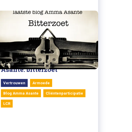
05/09/2022
Laatste blog van Amma
Asante: bitterzoet
Vertrouwen
Armoede
Blog Amma Asante
Cliëntenparticipatie
LCR