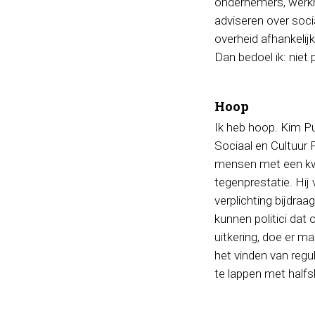
ondernemers, werkn
adviseren over soc
overheid afhankelij
Dan bedoel ik: niet 
Hoop
Ik heb hoop. Kim Put
Sociaal en Cultuur 
mensen met een kwe
tegenprestatie. Hij
verplichting bijdraa
kunnen politici dat 
uitkering, doe er m
het vinden van regul
te lappen met halfs