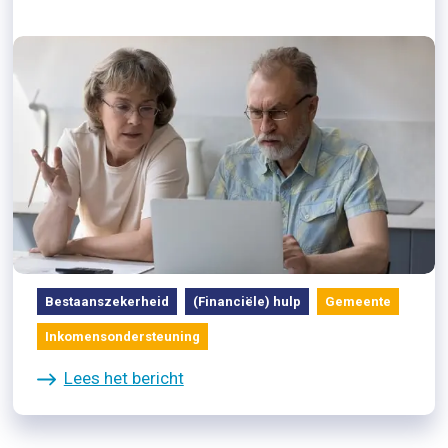
21/06/2024
Gemeente kan alleenverdieners
helpen met extra bijstand
Bestaanszekerheid
(Financiële) hulp
Gemeente
Inkomensondersteuning
Lees het bericht