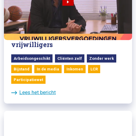
09/05/2022
BNNVARA Kassa over problemen
met vergoedingen voor
vrijwilligers
Arbeidsongeschikt
Cliënten zelf
Zonder werk
Bijstand
In de media
Inkomen
LCR
Participatiewet
Lees het bericht