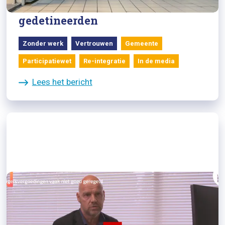
grootste opgave re-integratie ex-
gedetineerden
Zonder werk
Vertrouwen
Gemeente
Participatiewet
Re-integratie
In de media
Lees het bericht