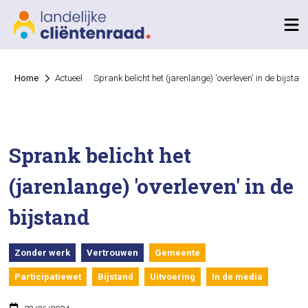
Home
Actueel
Sprank belicht het (jarenlange) 'overleven' in de bijstan
Sprank belicht het
(jarenlange) 'overleven' in de
bijstand
Zonder werk
Vertrouwen
Gemeente
Participatiewet
Bijstand
Uitvoering
In de media