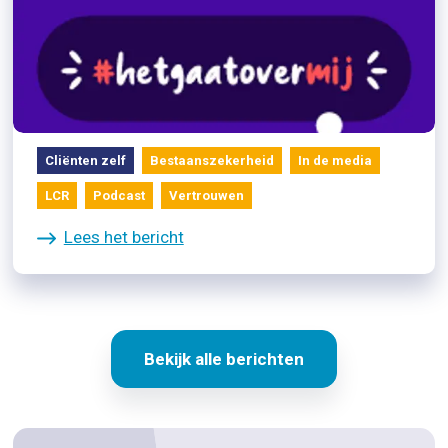
31/10/2022
Podcast 'Fatma Koşer Kaya, de
nieuwe voorzitter'
Cliënten zelf
Bestaanszekerheid
In de media
LCR
Podcast
Vertrouwen
Lees het bericht
Bekijk alle berichten