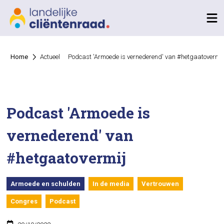
Home
Actueel
Podcast 'Armoede is vernederend' van #hetgaatovermij
Podcast 'Armoede is
vernederend' van
#hetgaatovermij
Armoede en schulden
In de media
Vertrouwen
Congres
Podcast