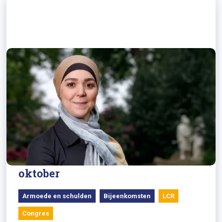
22/09/2022
Esmah Lahlah houdt Ab
Harrewijnrede op LCR-congres 13
oktober
Armoede en schulden
Bijeenkomsten
LCR
Congres