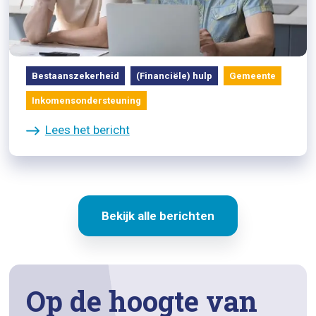
Gemeente kan alleenverdieners
helpen met extra bijstand
Bestaanszekerheid
(Financiële) hulp
Gemeente
Inkomensondersteuning
Lees het bericht
Bekijk alle berichten
Op de hoogte van