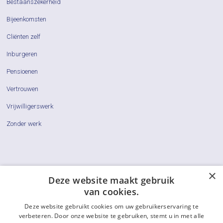
Bestaanszekerheid
Bijeenkomsten
Cliënten zelf
Inburgeren
Pensioenen
Vertrouwen
Vrijwilligerswerk
Zonder werk
×
Cliëntenraden
Deze website maakt gebruik
van cookies.
Actueel
Deze website gebruikt cookies om uw gebruikerservaring te
Vraag & Antwoord
verbeteren. Door onze website te gebruiken, stemt u in met alle