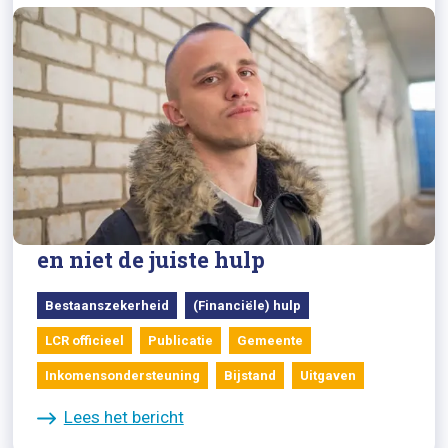
30/04/2026
Signaal LCR: Dak- en thuisloze
mensen krijgen te lage uitkering
en niet de juiste hulp
Bestaanszekerheid
(Financiële) hulp
LCR officieel
Publicatie
Gemeente
Inkomensondersteuning
Bijstand
Uitgaven
Lees het bericht