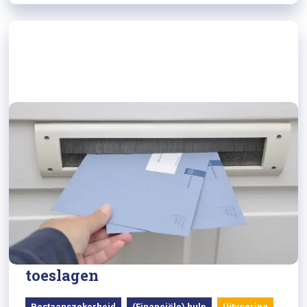
24/10/2025
RTL Nieuws: steeds meer
problemen door terugbetalen
toeslagen
Bestaanszekerheid
(Financiële) hulp
Uitvoering