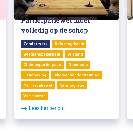
03/12/2021
Uitzending 'Pakhuis':
Participatiewet moet
volledig op de schop
Zonder werk
Belastingdienst
Bestaanszekerheid
Bijstand
Cliëntenparticipatie
Gemeente
Handhaving
Inkomensondersteuning
Participatiewet
Re-integratie
Vertrouwen
Lees het bericht