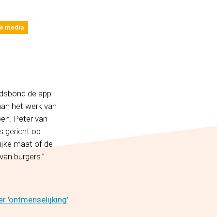
de media
andsbond de app
aan het werk van
en. Peter van
s gericht op
lijke maat of de
an burgers.”
r 'ontmenselijking'