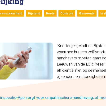
lijking'
aanszekerheid
Bijstand
Boete
Controle
Gemeente
In 
‘Knettergek’, vindt de Bijst
waarmee burgers zelf voort
handhavers moeten gaan do
Leeuwen van de LCR: “Alles i
efficiëntie, niet op de mense
bijzondere omstandigheden v
inspectie-App zorgt voor empathischere handhaving, of mee