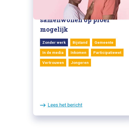
19/10/2021
Tilburg maakt
samenwonen op proef
mogelijk
Zonder werk
Bijstand
Gemeente
In de media
Inkomen
Participatiewet
Vertrouwen
Jongeren
Lees het bericht