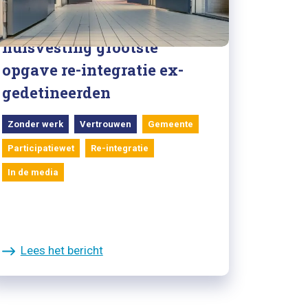
12/08/2024
Binnenlands Bestuur:
huisvesting grootste
opgave re-integratie ex-
gedetineerden
Zonder werk
Vertrouwen
Gemeente
Participatiewet
Re-integratie
In de media
Lees het bericht