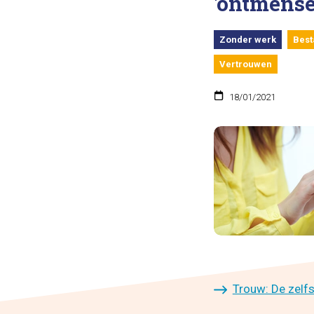
'ontmense
Zonder werk
Best
Vertrouwen
18/01/2021
Trouw: De zelfs