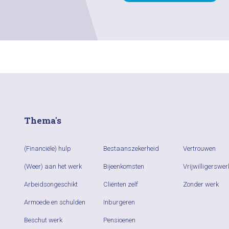
Thema's
(Financiële) hulp
Bestaanszekerheid
Vertrouwen
(Weer) aan het werk
Bijeenkomsten
Vrijwilligerswer
Arbeidsongeschikt
Cliënten zelf
Zonder werk
Armoede en schulden
Inburgeren
Beschut werk
Pensioenen