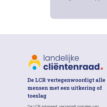
De LCR vertegenwoordigt alle
mensen met een uitkering of
toeslag
De LCR adviseert, verzamelt signalen van