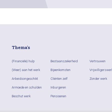
Thema's
(Financiële) hulp
Bestaanszekerheid
Vertrouwen
(Weer) aan het werk
Bijeenkomsten
Vrijwilligerswer
Arbeidsongeschikt
Cliënten zelf
Zonder werk
Armoede en schulden
Inburgeren
Beschut werk
Pensioenen