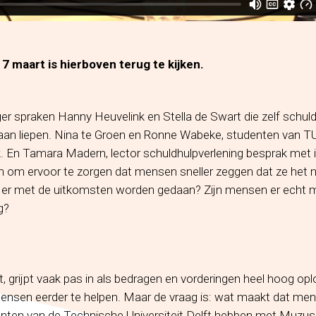
7 maart is hierboven terug te kijken.
ger spraken Hanny Heuvelink en Stella de Swart die zelf schu
aan liepen. Nina te Groen en Ronne Wabeke, studenten van TU 
. En Tamara Madern, lector schuldhulpverlening besprak met 
 om ervoor te zorgen dat mensen sneller zeggen dat ze het ni
 er met de uitkomsten worden gedaan? Zijn mensen er echt
ig?
grijpt vaak pas in als bedragen en vorderingen heel hoog oplope
sen eerder te helpen. Maar de vraag is: wat maakt dat men
enten van de Technische Universiteit Delft hebben met Muzus