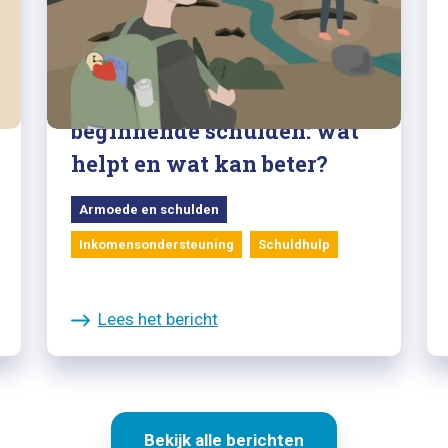
06/02/2023
Onderzoek naar
beginnende schulden: wat
helpt en wat kan beter?
Armoede en schulden
Inkomensondersteuning
Schuldhulp
Lees het bericht
Bekijk alle berichten