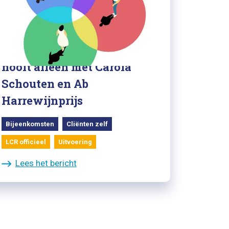
12/05/2023
Volg online: Met elkaar,
nooit alleen met Carola
Schouten en Ab
Harrewijnprijs
Bijeenkomsten
Cliënten zelf
LCR officieel
Uitvoering
Lees het bericht