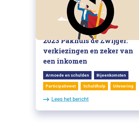
17/11/2023
Terugkijken 16 november
2023 Pakhuis de Zwijger:
verkiezingen en zeker van
een inkomen
Armoede en schulden
Bijeenkomsten
Participatiewet
Schuldhulp
Uitvoering
Lees het bericht