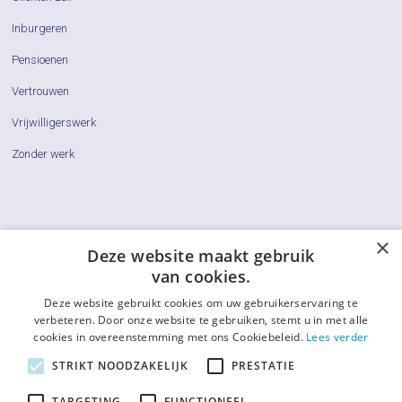
Inburgeren
Pensioenen
Vertrouwen
Vrijwilligerswerk
Zonder werk
×
Cliëntenraden
Deze website maakt gebruik
van cookies.
Actueel
Deze website gebruikt cookies om uw gebruikerservaring te
Vraag & Antwoord
verbeteren. Door onze website te gebruiken, stemt u in met alle
cookies in overeenstemming met ons Cookiebeleid.
Lees verder
De LCR
STRIKT NOODZAKELIJK
PRESTATIE
Contact
TARGETING
FUNCTIONEEL