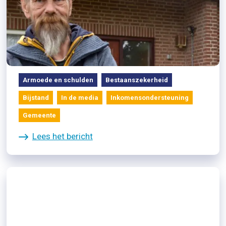
15/06/2026
Pointer-uitzending over dakloze
Arjan en zijn bestaanszekerheid
Armoede en schulden
Bestaanszekerheid
Bijstand
In de media
Inkomensondersteuning
Gemeente
Lees het bericht