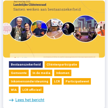
13/04/2022
2021 Samen werken aan
bestaanszekerheid
Bestaanszekerheid
Cliëntenparticipatie
Gemeente
In de media
Inkomen
Inkomensondersteuning
LCR
Participatiewet
WIA
LCR officieel
Lees het bericht