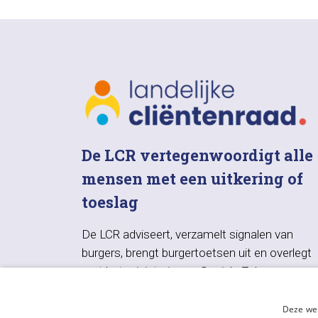
De LCR vertegenwoordigt alle
mensen met een uitkering of
toeslag
De LCR adviseert, verzamelt signalen van
burgers, brengt burgertoetsen uit en overlegt
met het ministerie van Sociale Zaken en
Werkgelegenheid, UWV, SVB en VNG.
Deze web