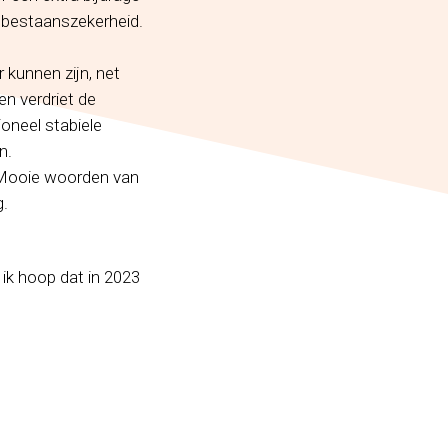
 bestaanszekerheid.
 kunnen zijn, net
en verdriet de
oneel stabiele
n.
. Mooie woorden van
g.
ik hoop dat in 2023