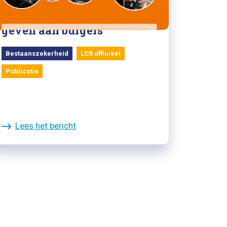
Jaarverslag 2022: een stem
geven aan burgers
Bestaanszekerheid
LCR officieel
Publicatie
Lees het bericht