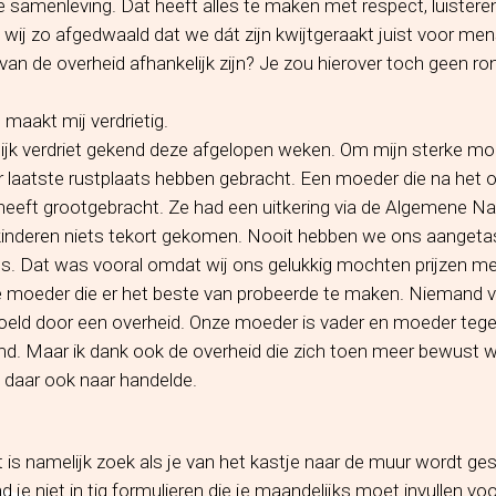
de samenleving. Dat heeft alles te maken met respect, luister
 wij zo afgedwaald dat we dát zijn kwijtgeraakt juist voor me
an de overheid afhankelijk zijn? Je zou hierover toch geen r
 maakt mij verdrietig.
ijk verdriet gekend deze afgelopen weken. Om mijn sterke moe
laatste rustplaats hebben gebracht. Een moeder die na het ov
 heeft grootgebracht. Ze had een uitkering via de Algemene 
 kinderen niets tekort gekomen. Nooit hebben we ons aangeta
s. Dat was vooral omdat wij ons gelukkig mochten prijzen met
 moeder die er het beste van probeerde te maken. Niemand v
oeld door een overheid. Onze moeder is vader en moeder tege
d. Maar ik dank ook de overheid die zich toen meer bewust 
 daar ook naar handelde.
is namelijk zoek als je van het kastje naar de muur wordt ge
 je niet in tig formulieren die je maandelijks moet invullen voo