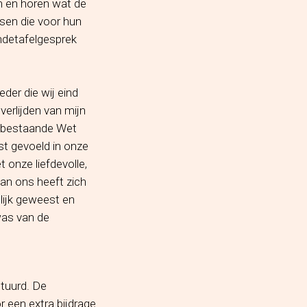
en en horen wat de
nsen die voor hun
ondetafelgesprek
der die wij eind
erlijden van mijn
Nabestaande Wet
st gevoeld in onze
 onze liefdevolle,
an ons heeft zich
lijk geweest en
was van de
stuurd. De
r een extra bijdrage