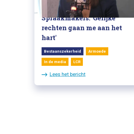
Fatma Koşer Kaya in
Spraakmakers: 'Gelijke
rechten gaan me aan het
hart'
Bestaanszekerheid
Armoede
In de media
LCR
Lees het bericht