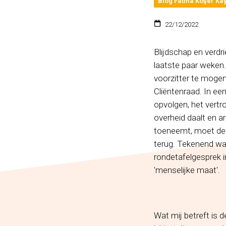
Blog Fatma Koşer Ka
22/12/2022
Blijdschap en verdri
laatste paar weken
voorzitter te mogen
Cliëntenraad. In een
opvolgen, het vert
overheid daalt en 
toeneemt, moet de
terug. Tekenend wa
rondetafelgesprek 
'menselijke maat'.
Wat mij betreft is