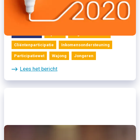
03/01/2020
Blog Amma Asante: vooruit
Cliënten zelf
Bijstand
Blog Amma Asante
Cliëntenparticipatie
Inkomensondersteuning
Participatiewet
Wajong
Jongeren
Lees het bericht