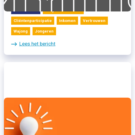
Cliënten zelf
Blog Amma Asante
Cliëntenparticipatie
Inkomen
Vertrouwen
Wajong
Jongeren
Lees het bericht