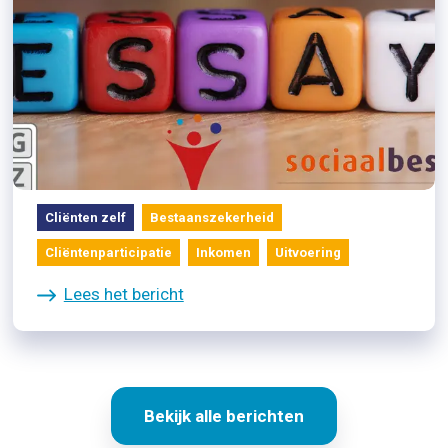
07/07/2021
Sociaal Bestek publiceert drie
winnaars essaywedstrijd
Cliënten zelf
Bestaanszekerheid
Cliëntenparticipatie
Inkomen
Uitvoering
Lees het bericht
Bekijk alle berichten