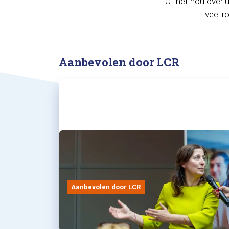
Of het nou over u
veel r
Aanbevolen door LCR
Aanbevolen door LCR
30/07/2026
Voorzitter Fatma Koser