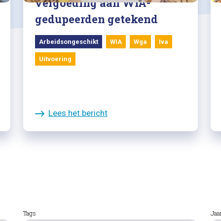
vergoeding aan WIA-
gedupeerden getekend
Arbeidsongeschikt
WIA
Wga
Iva
Uitvoering
Lees het bericht
Tags
Jaa