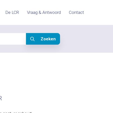
De LCR
Vraag & Antwoord
Contact
Zoeken
R