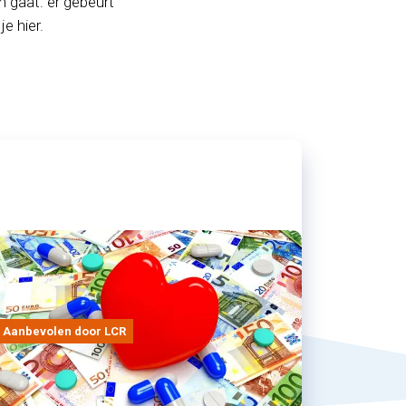
n gaat: er gebeurt
e hier.
Aanbevolen door LCR
17/07/2026
Position paper afschaffing