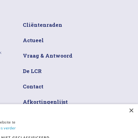
Cliëntenraden
Actueel
k
Vraag & Antwoord
De LCR
Contact
Afkortingenlijst
×
ebsite te
es verder
NIET-GECLASSIFICEERD