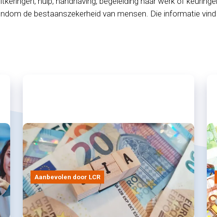
itkeringen, hulp, handhaving, begeleiding naar werk of keuringe
ondom de bestaanszekerheid van mensen. Die informatie vind j
Aanbevolen door LCR
24/07/2026
Tijdelijke regeling voor