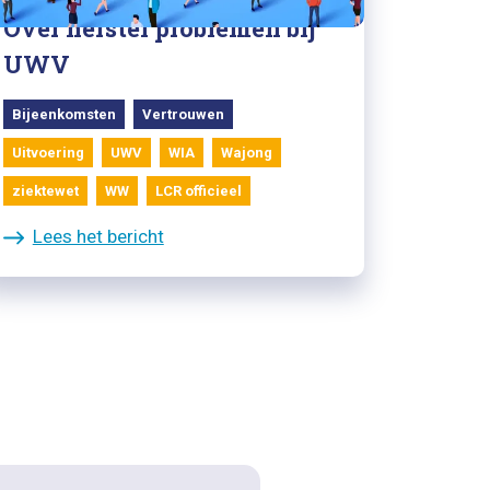
Over herstel problemen bij
UWV
Bijeenkomsten
Vertrouwen
Uitvoering
UWV
WIA
Wajong
ziektewet
WW
LCR officieel
Lees het bericht