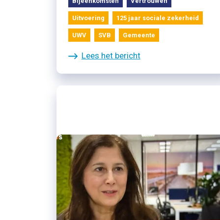
Bijeenkomsten
Vertrouwen
Uitvoering
125 jaar sociale zekerheid
UWV
SVB
Gemeente
Lees het bericht
23/11/2024
LCR over WIA-herstelplan