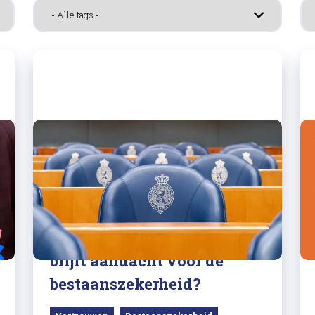
05/06/2025
Fatma Koşer Kaya: waar
blijft aandacht voor de
bestaanszekerheid?