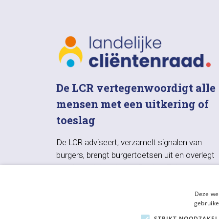
De LCR vertegenwoordigt alle
mensen met een uitkering of
toeslag
De LCR adviseert, verzamelt signalen van
burgers, brengt burgertoetsen uit en overlegt
met het ministerie van Sociale Zaken en
Werkgelegenheid, UWV, SVB en VNG.
Deze web
gebruike
STRIKT NOODZAKEL