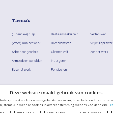
Thema's
(Financiële) hulp
Bestaanszekerheid
Vertrouwen
(Weer) aan het werk
Bijeenkomsten
Vrijwilligerswer
Arbeidsongeschikt
Cliënten zelf
Zonder werk
Armoede en schulden
Inburgeren
Beschut werk
Pensioenen
Deze website maakt gebruik van cookies.
site gebruikt cookies om uw gebruikerservaring te verbeteren. Door onze w
n, stemt u in met alle cookies in overeenstemming met ons Cookiebeleid.
Le
IJK
PRESTATIE
TARGETING
FUNCTIONEEL