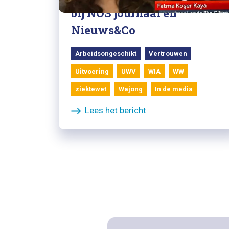
bij NOS journaal en
Nieuws&Co
Arbeidsongeschikt
Vertrouwen
Uitvoering
UWV
WIA
WW
ziektewet
Wajong
In de media
Lees het bericht