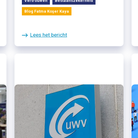
Vertrouwen
Bestaanszekerheid
Blog Fatma Koşer Kaya
Lees het bericht
22/11/2024
Veel oog voor menselijke