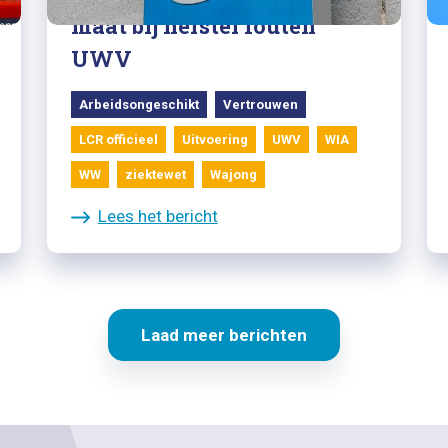
maat bij herstel fouten
UWV
Arbeidsongeschikt
Vertrouwen
LCR officieel
Uitvoering
UWV
WIA
WW
ziektewet
Wajong
Lees het bericht
Laad meer berichten