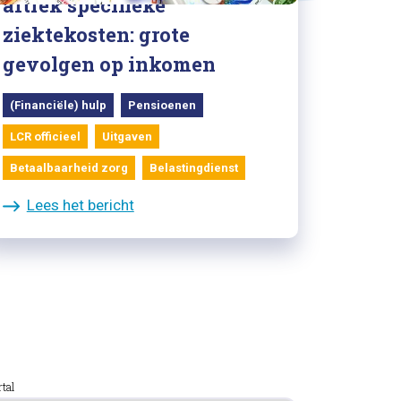
aftrek specifieke
ziektekosten: grote
gevolgen op inkomen
(Financiële) hulp
Pensioenen
LCR officieel
Uitgaven
Betaalbaarheid zorg
Belastingdienst
Lees het bericht
rtal