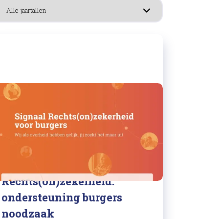
26/03/2025
Signaal
Rechts(on)zekerheid:
ondersteuning burgers
noodzaak