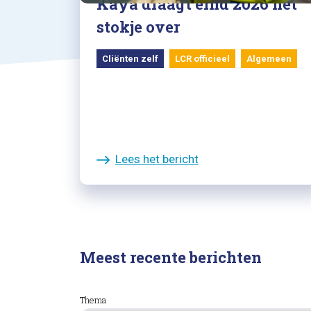
Kaya draagt eind 2026 het
stokje over
Cliënten zelf
LCR officieel
Algemeen
Lees het bericht
Meest recente berichten
Thema