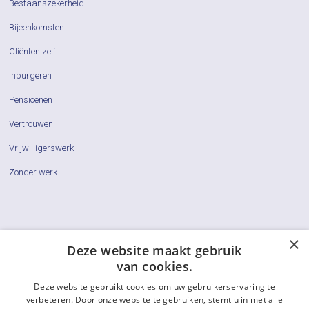
Bestaanszekerheid
Bijeenkomsten
Cliënten zelf
Inburgeren
Pensioenen
Vertrouwen
Vrijwilligerswerk
Zonder werk
×
Cliëntenraden
Deze website maakt gebruik
van cookies.
Actueel
Deze website gebruikt cookies om uw gebruikerservaring te
Vraag & Antwoord
verbeteren. Door onze website te gebruiken, stemt u in met alle