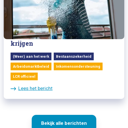
29/07/2024
Zorg dat alle mensen die aan huis
werken dezelfde arbeidsrechten
krijgen
(Weer) aan het werk
Bestaanszekerheid
Arbeidsmarktbeleid
Inkomensondersteuning
LCR officieel
Lees het bericht
Bekijk alle berichten