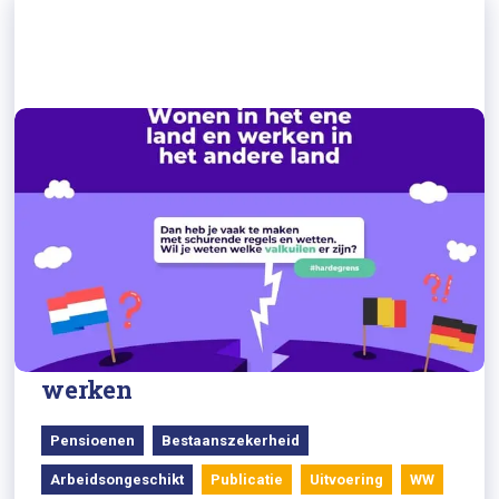
23/04/2024
Signaal: grensproblematiek als
mensen niet hun woonland
werken
Pensioenen
Bestaanszekerheid
Arbeidsongeschikt
Publicatie
Uitvoering
WW