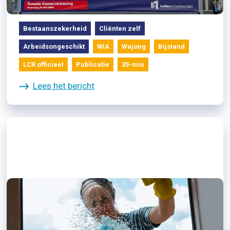
aan de politiek
Bestaanszekerheid
Cliënten zelf
Arbeidsongeschikt
WIA
Wajong
Bijstand
LCR officieel
Publicatie
35-min
Lees het bericht