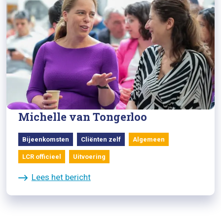
13/05/2023
Carola Schouten houdt betrokken
rede, Ab Harrewijnprijs naar
Michelle van Tongerloo
Bijeenkomsten
Cliënten zelf
Algemeen
LCR officieel
Uitvoering
Lees het bericht