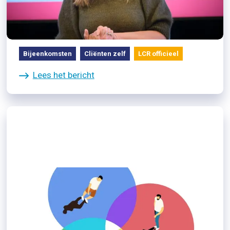
Minister Carola Schouten houdt
de Ab Harrewijnrede op 13 mei
Bijeenkomsten
Cliënten zelf
LCR officieel
Lees het bericht