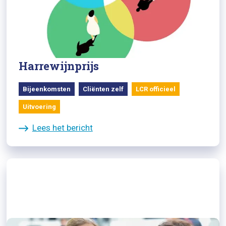
12/05/2023
Volg online: Met elkaar, nooit
alleen met Carola Schouten en Ab
Harrewijnprijs
Bijeenkomsten
Cliënten zelf
LCR officieel
Uitvoering
Lees het bericht