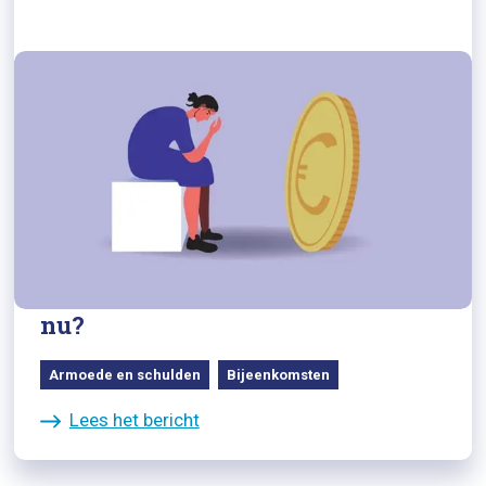
06/02/2023
Terugkijken 7 maart 2023 Pakhuis
de Zwijger: Ik heb schulden, wat
nu?
Armoede en schulden
Bijeenkomsten
Lees het bericht