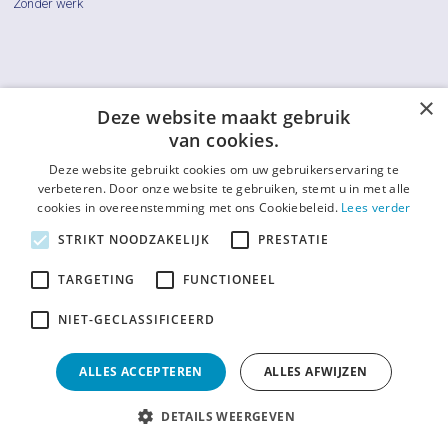
Zonder werk
×
Cliëntenraden
Deze website maakt gebruik
van cookies.
Actueel
Deze website gebruikt cookies om uw gebruikerservaring te
Vraag & Antwoord
verbeteren. Door onze website te gebruiken, stemt u in met alle
cookies in overeenstemming met ons Cookiebeleid.
Lees verder
De LCR
STRIKT NOODZAKELIJK
PRESTATIE
Contact
TARGETING
FUNCTIONEEL
Afkortingenlijst
NIET-GECLASSIFICEERD
ALLES ACCEPTEREN
ALLES AFWIJZEN
Privacy en cookies
Disclaimer
DETAILS WEERGEVEN