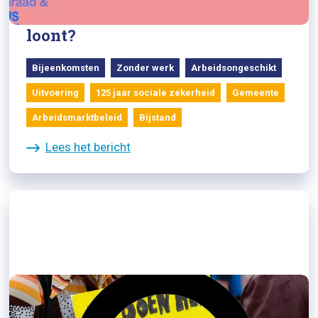
Rotterdam: Wat als werk nooit
loont?
Bijeenkomsten
Zonder werk
Arbeidsongeschikt
Uitvoering
125 jaar sociale zekerheid
Gemeente
Arbeidsmarktbeleid
Bijstand
Lees het bericht