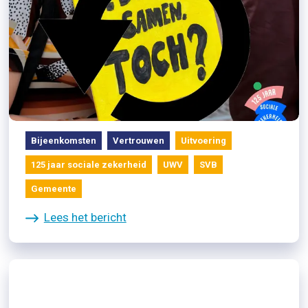
15/04/2026
Terugkijken 13 april: dialoog
tussen burgers en professionals
Bijeenkomsten
Vertrouwen
Uitvoering
125 jaar sociale zekerheid
UWV
SVB
Gemeente
Lees het bericht