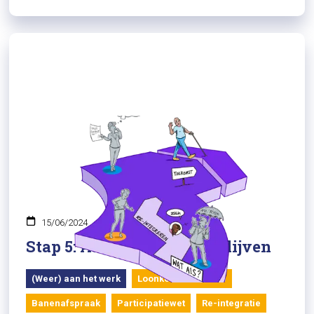
15/06/2024
Stap 5: Aan de slag zijn & blijven
(Weer) aan het werk
Loonkostensubsidie
Banenafspraak
Participatiewet
Re-integratie