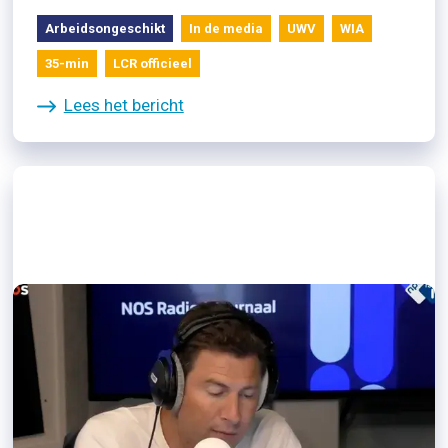
Arbeidsongeschikt
In de media
UWV
WIA
35-min
LCR officieel
Lees het bericht
10/09/2024