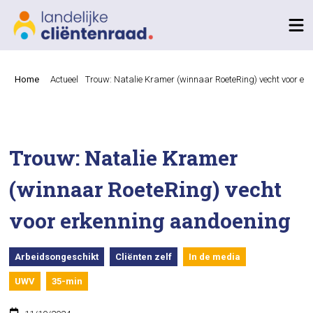
Home
Actueel
Trouw: Natalie Kramer (winnaar RoeteRing) vecht voor er
Trouw: Natalie Kramer
(winnaar RoeteRing) vecht
voor erkenning aandoening
Arbeidsongeschikt
Cliënten zelf
In de media
UWV
35-min