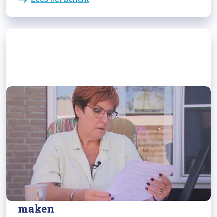
10/09/2024
Gedupeerde WIA-affaire: UWV zei
dat ik me geen zorgen hoefde te
maken