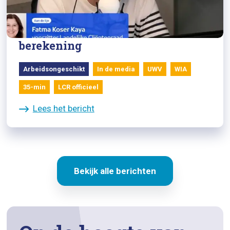
NOS radiojournaal meldt veel
vragen van burgers over WIA-
berekening
Arbeidsongeschikt
In de media
UWV
WIA
35-min
LCR officieel
Lees het bericht
Bekijk alle berichten