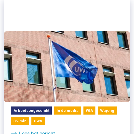
27/11/2024
NRC: Heeft Kamer vertrouwen in
hersteloperatie UWV?
Arbeidsongeschikt
In de media
WIA
Wajong
35-min
UWV
Lees het bericht